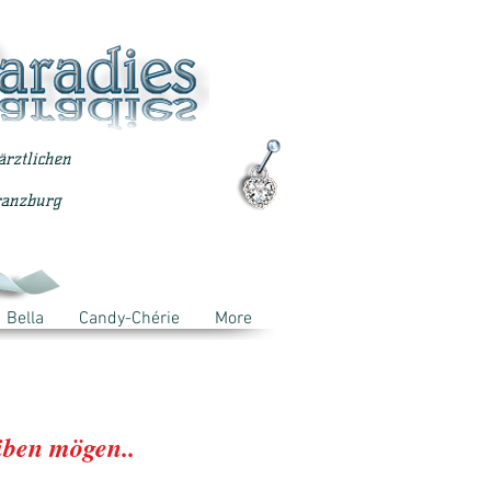
ärztlichen
ranzburg
Bella
Candy-Chérie
More
iben mögen..