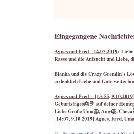
Eingegangene Nachrichte
Agnes und Fred - 14.07.2019
: Liebe
Rasse und die Aufzucht und Liebe, di
Bianka und die Crazy Gremlin´s Lö
erdenklich Liebe und Gute weiterhi
Agnes und Fred - [13:55, 9.10.201
Geburtstages🎂🥂 auf deiner Homepa
Liebe Grüße Uma🦁, Amy🦁, Checa
[14:07, 9.10.2019] Agnes, Fred, Um