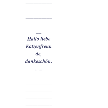
__________
__________
__________
__________
__
Hallo liebe
Katzenfreun
de,
dankeschön.
......
___________
___________
___________
___________
___________