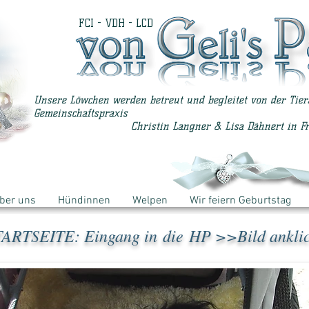
FCI - VDH - LCD
Unsere Löwchen werden betreut und begleitet von der Tier
Gemeinschaftspraxis
Christin Langner & Lisa Dähnert in F
ber uns
Hündinnen
Welpen
Wir feiern Geburtstag
TARTSEITE: Eingang in die HP
>>Bild ankli