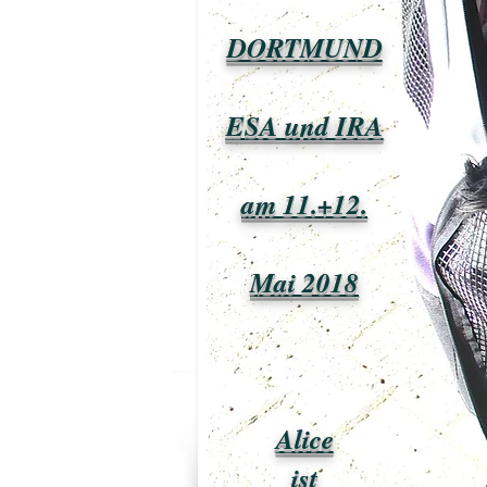
DORTMUND
ESA und IRA
am 11.+12.
Mai 2018
Alice
ist