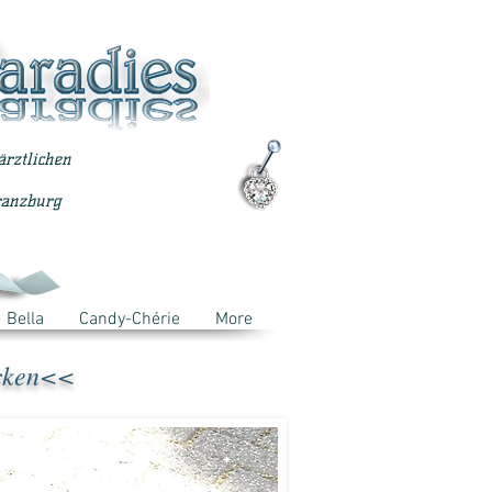
ärztlichen
ranzburg
Bella
Candy-Chérie
More
cken<<